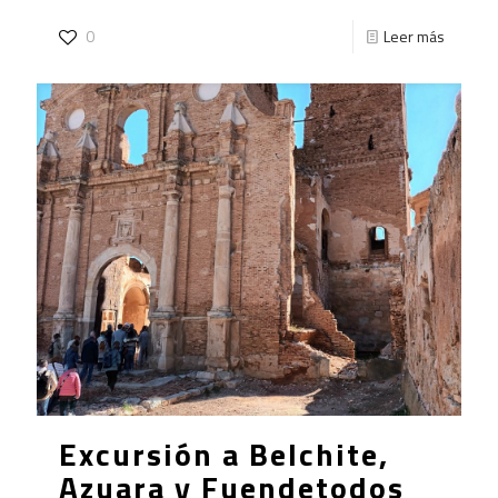
0
Leer más
Excursión a Belchite,
Azuara y Fuendetodos