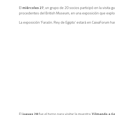
El
miércoles 27
, un grupo de 20 socios participó en la visita gu
procedentes del British Museum, en una exposición que explora l
La exposición ‘Faraón. Rey de Egipto’ estará en CaixaForum ha
El
jueves 28
fue el turno para visitar la muestra ‘
Filmando a G