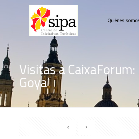
Quiénes somo
Visitas a CaixaForum: 
Goya’