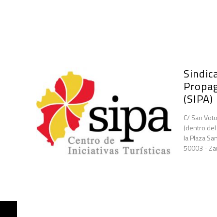
Sindica
Propa
(SIPA)
C/ San Voto
(dentro del
la Plaza San
50003 - Za