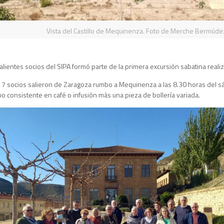
Vista del Castillo de Mequinenza. Foto de Merche Bermúde
ientes socios del SIPA formó parte de la primera excursión sabatina real
17 socios salieron de Zaragoza rumbo a Mequinenza a las 8.30 horas del s
consistente en café o infusión más una pieza de bollería variada.