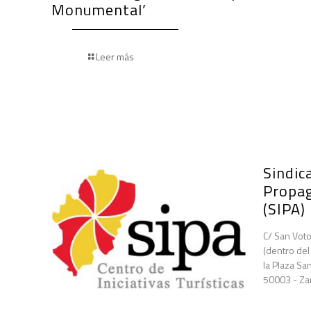
Monumental’
Leer más
Sindica
Propa
(SIPA)
C/ San Voto
(dentro del
la Plaza San
50003 - Za