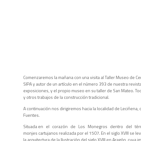
Comenzaremos la mañana con una visita al Taller Museo de Ce
SIPA y autor de un artículo en el número 393 de nuestra revi
exposiciones, y el propio museo en su taller de San Mateo. Tod
y otros trabajos de la construcción tradicional.
A continuación nos dirigiremos hacia la localidad de Leciñena, 
Fuentes.
Situada en el corazón de Los Monegros dentro del término m
monjes cartujanos realizada por el 1507. En el siglo XVIII se
la arquitectura de la Ilustración del siglo XVIII en Aragón, 