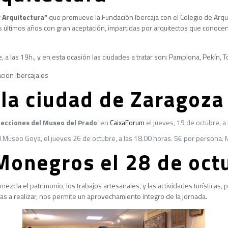
y Arquitectura”
que promueve la Fundación Ibercaja con el Colegio de Arquite
s últimos años con gran aceptación, impartidas por arquitectos que conocen
 a las 19h., y en esta ocasión las ciudades a tratar son: Pamplona, Pekín, 
acion Ibercaja.es
 la ciudad de Zaragoza
Colecciones del Museo del Prado
‘ en
CaixaForum
el jueves, 19 de octubre, 
el Museo Goya, el jueves 26 de octubre, a las 18.00 horas. 5€ por persona
 Monegros el 28 de oc
ezcla el patrimonio, los trabajos artesanales, y las actividades turística
as a realizar, nos permite un aprovechamiento íntegro de la jornada.