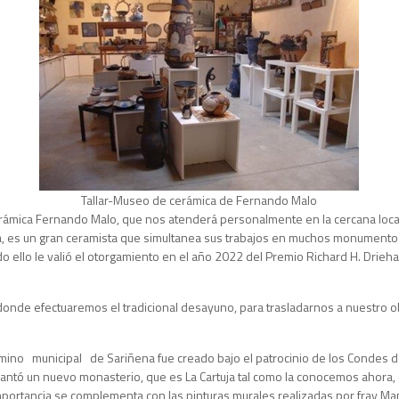
Tallar-Museo de cerámica de Fernando Malo
rámica Fernando Malo, que nos atenderá personalmente en la cercana loca
sta, es un gran ceramista que simultanea sus trabajos en muchos monument
o ello le valió el otorgamiento en el año 2022 del Premio Richard H. Drieha
donde efectuaremos el tradicional desayuno, para trasladarnos a nuestro obje
unicipal de Sariñena fue creado bajo el patrocinio de los Condes de Sás
 levantó un nuevo monasterio, que es La Cartuja tal como la conocemos ahor
cuya importancia se complementa con las pinturas murales realizadas por fra