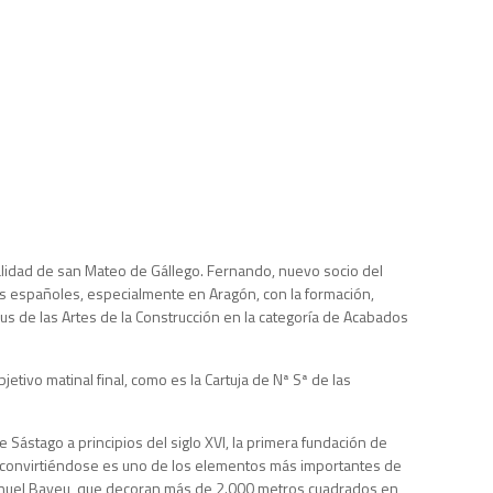
lidad de san Mateo de Gállego. Fernando, nuevo socio del
os españoles, especialmente en Aragón, con la formación,
us de las Artes de la Construcción en la categoría de Acabados
tivo matinal final, como es la Cartuja de Nª Sª de las
tago a principios del siglo XVI, la primera fundación de
a, convirtiéndose es uno de los elementos más importantes de
y Manuel Bayeu, que decoran más de 2.000 metros cuadrados en