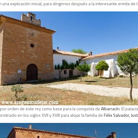
una explicación inicial, para dirigirnos después a la interesante ermita de l
a por orden de este rey como base para la conquista de
Albarracín.
El palaci
truido en los siglos XVII y XVIII para alojar la familia de
Félix Salvador,
Jus