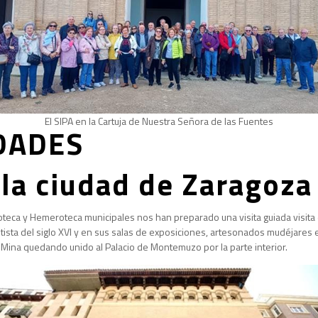
El SIPA en la Cartuja de Nuestra Señora de las Fuentes
DADES
 la ciudad de Zaragoza
lioteca y Hemeroteca municipales nos han preparado una visita guiada visita 
tista del siglo XVI y en sus salas de exposiciones, artesonados mudéjares e
 Mina quedando unido al Palacio de Montemuzo por la parte interior.