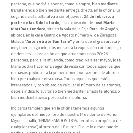
persona, que podréis abonar, como siempre, bien mediante
transferencia o bien mediante entrega directa en la oficina. La
segunda visita cultural va a ser el jueves
, 24 de febrero, a
partir de las 6 de la tarde,
a la exposición de
José María
Martínez Tendero
, sita en la sala de la Caja Rural de Aragón,
ubicada en la calle Cuatro de Agosto número 4, de Zaragoza,
titulada
“Autorretrato Sanitario”
y en la que el gran artista y
muy buen amigo mío, nos mostrará la exposición con todo lujo
de detalles. La previsión es que acudamos unas 20/25
personas, pero si la afluencia, como creo, va a ser mayor, José
María podría hacer una segunda visita con todos aquellos que
no hayáis podido ir a la primera, bien por razones de aforo o
bien por cualquier otra causa. Todos aquellos que estéis
interesados, y con objeto de calcular el número de asistentes,
debéis indicarlo a Alfonso bien mediante llamada telefónica o
bien mediante aviso personal en la oficina.
Indicaros también que en la oficina tenemos algunos
ejemplares del nuevo libro de nuestro Presidente de Honor,
Miguel Caballú, “ENMMISMADOS-DOS. Tertulias a propósito de
cualquier cosa”, al precio de 18 euros. El que lo desee puede
pedir su ejemplar, dedicado por Miguel.