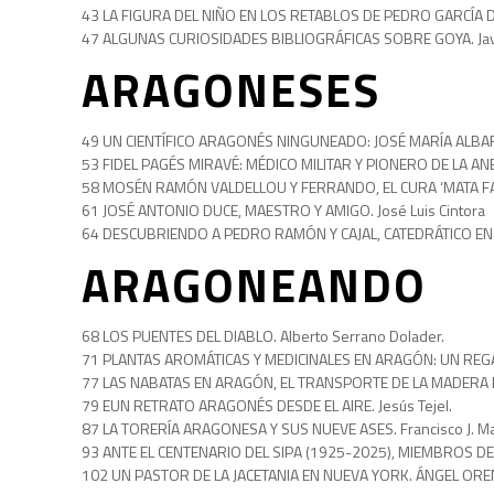
43 LA FIGURA DEL NIÑO EN LOS RETABLOS DE PEDRO GARCÍA DE
47 ALGUNAS CURIOSIDADES BIBLIOGRÁFICAS SOBRE GOYA. Jav
ARAGONESES
49 UN CIENTÍFICO ARAGONÉS NINGUNEADO: JOSÉ MARÍA ALBARE
53 FIDEL PAGÉS MIRAVÉ: MÉDICO MILITAR Y PIONERO DE LA ANES
58 MOSÉN RAMÓN VALDELLOU Y FERRANDO, EL CURA ‘MATA FAM
61 JOSÉ ANTONIO DUCE, MAESTRO Y AMIGO. José Luis Cintora
64 DESCUBRIENDO A PEDRO RAMÓN Y CAJAL, CATEDRÁTICO EN C
ARAGONEANDO
68 LOS PUENTES DEL DIABLO. Alberto Serrano Dolader.
71 PLANTAS AROMÁTICAS Y MEDICINALES EN ARAGÓN: UN REGAL
77 LAS NABATAS EN ARAGÓN, EL TRANSPORTE DE LA MADERA EN 
79 EUN RETRATO ARAGONÉS DESDE EL AIRE. Jesús Tejel.
87 LA TORERÍA ARAGONESA Y SUS NUEVE ASES. Francisco J. Mar
93 ANTE EL CENTENARIO DEL SIPA (1925-2025), MIEMBROS DEL
102 UN PASTOR DE LA JACETANIA EN NUEVA YORK. ÁNGEL OREN