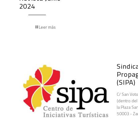
2024
Leer más
Sindica
Propa
(SIPA)
C/ San Voto
(dentro del
la Plaza San
50003 - Za