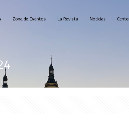
s
Zona de Eventos
La Revista
Noticias
Cente
24