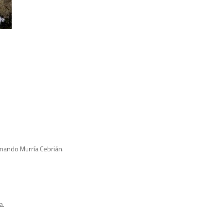
ando Murría Cebrián.
a.