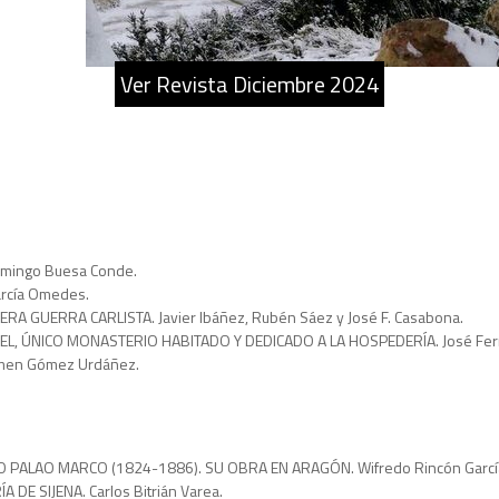
Ver Revista Diciembre 2024
omingo Buesa Conde.
arcía Omedes.
RA GUERRA CARLISTA. Javier Ibáñez, Rubén Sáez y José F. Casabona.
L, ÚNICO MONASTERIO HABITADO Y DEDICADO A LA HOSPEDERÍA. José Fern
rmen Gómez Urdáñez.
O PALAO MARCO (1824-1886). SU OBRA EN ARAGÓN. Wifredo Rincón Garcí
E SIJENA. Carlos Bitrián Varea.