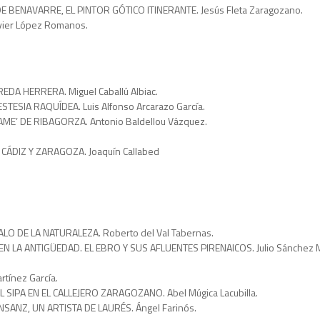
 BENAVARRE, EL PINTOR GÓTICO ITINERANTE. Jesús Fleta Zaragozano.
ier López Romanos.
DA HERRERA. Miguel Caballú Albiac.
TESIA RAQUÍDEA. Luis Alfonso Arcarazo García.
E’ DE RIBAGORZA. Antonio Baldellou Vázquez.
ÁDIZ Y ZARAGOZA. Joaquín Callabed
O DE LA NATURALEZA. Roberto del Val Tabernas.
LA ANTIGÜEDAD. EL EBRO Y SUS AFLUENTES PIRENAICOS. Julio Sánchez Mi
tínez García.
 SIPA EN EL CALLEJERO ZARAGOZANO. Abel Múgica Lacubilla.
SANZ, UN ARTISTA DE LAURÉS. Ángel Farinós.