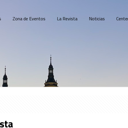
s
Zona de Eventos
La Revista
Noticias
Cente
ista