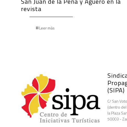
San Juan de la Peña y Agüero en la
revista
Leer más
Sindica
Propa
(SIPA)
C/ San Voto
(dentro del
la Plaza San
50003 - Za