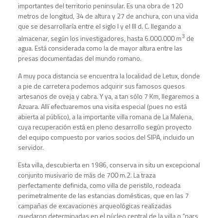
importantes del territorio peninsular. Es una obra de 120
metros de longitud, 34 de altura y 27 de anchura, con una vida
que se desarrollaría entre el siglo I y el III d. C. llegando a
3
almacenar, según los investigadores, hasta 6.000.000 m
de
agua. Está considerada como la de mayor altura entre las
presas documentadas del mundo romano.
A muy poca distancia se encuentra la localidad de Letux, donde
a pie de carretera podemos adquirir sus famosos quesos
artesanos de oveja y cabra. Y ya, a tan sólo 7 Km, llegaremos a
Azuara. Allí efectuaremos una visita especial (pues no está
abierta al público), a la importante villa romana de La Malena,
cuya recuperación está en pleno desarrollo según proyecto
del equipo compuesto por varios socios del SIPA, incluido un
servidor.
Esta villa, descubierta en 1986, conserva in situ un excepcional
conjunto musivario de más de 700 m.2. La traza
perfectamente definida, como villa de peristilo, rodeada
perimetralmente de las estancias domésticas, que en las 7
campañas de excavaciones arqueológicas realizadas
quedaron determinadas en el núcleo central de la villa o “pars