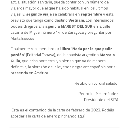
actual situación sanitaria, pueda contar con un número de
viajeros mayor que el que ha sido habitual en los últimos
viajes. El
segundo viaje
se celebrará en
septiembre
y está
previsto que tenga como destino
Vietnam
. Los interesados
podéis dirigiros a la
agencia MAREST DEL SUR
en la calle
Lacarra de Miguel número 14, de Zaragoza y preguntar por
Marta Bescós
Finalmente recomendaros
el libro ‘Nada por lo que pedir
perdón’
(Editorial Espasa), del hispanista argentino
Marcelo
Gullo
, que echa por tierra, yo pienso que ya de manera
definitiva, la sinrazón de la leyenda negra antiespañola por su
presencia en América.
Recibid un cordial saludo,
Pedro José Hernández
Presidente del SIPA
.Este es el contenido de la carta de febrero de 2023. Podéis
acceder a la carta de enero pinchando
aquí
.